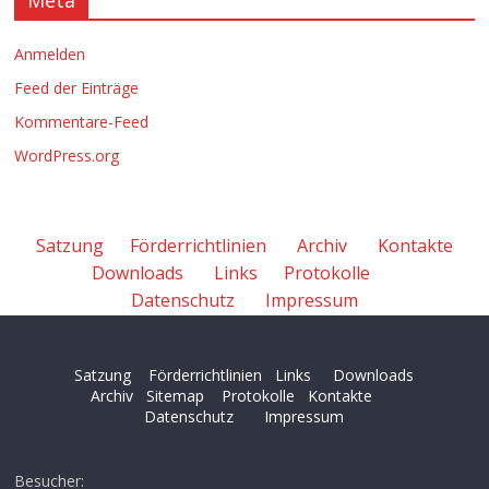
Anmelden
Feed der Einträge
Kommentare-Feed
WordPress.org
Satzung
Förderrichtlinien
Archiv
Kontakte
Downloads
Links
Protokolle
Datenschutz
Impressum
Satzung
Förderrichtlinien
Links
Downloads
Archiv
Sitemap
Protokolle
Kontakte
Datenschutz
Impressum
Besucher: