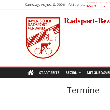
Zum
Deutsche Meis
Samstag, August 8, 2026
Aktuelles:
Inhalt
Fünf Tagessie
Großer Erfolg 
springen
Radsport-
Platz 1 für Anja
Erlanger BMX-M
Bezirk-
Mittelfranken
STARTSEITE
BEZIRK
MITGLIEDSVE
Termine