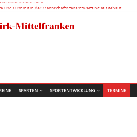
terschaft Straße 2026
ge und Führung in der Mannschaftsgesamtwertung ausgebaut
für den RC 1950 Erlangen bei der Deutschen BMX-Meisterschaft in Ah
 Bertleff
ädels holen zweimal EM-Bronze in der Hitzeschlacht von Sarrians
REINE
SPARTEN
SPORTENTWICKLUNG
TERMINE