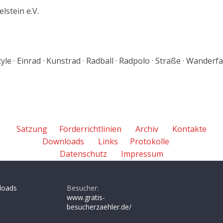
lstein e.V.
le · Einrad · Kunstrad · Radball · Radpolo · Straße · Wanderf
Satzung
Förderrichtlinien
Archiv
Kontakte
Downloads
Links
Protokolle
Datenschutz
Impressum
loads
Besucher:
www.gratis-
besucherzaehler.de/