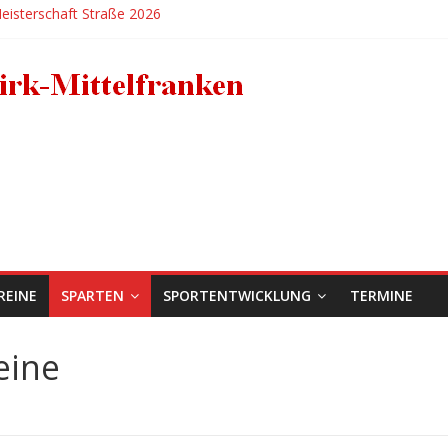
isterschaft Straße 2026
siege und Führung in der Mannschaftsgesamtwertung ausgebaut
lg für den RC 1950 Erlangen bei der Deutschen BMX-Meisterschaft in
Anja Bertleff
X-Mädels holen zweimal EM-Bronze in der Hitzeschlacht von Sarrian
REINE
SPARTEN
SPORTENTWICKLUNG
TERMINE
eine