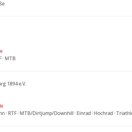
aße
de
TF · MTB
g 1894 e.V.
de
ahn · RTF · MTB/Dirtjump/Downhill · Einrad · Hochrad · Triath