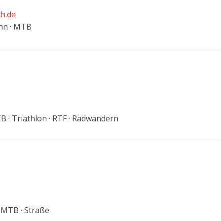
h.de
ahn · MTB
TB · Triathlon · RTF · Radwandern
· MTB · Straße