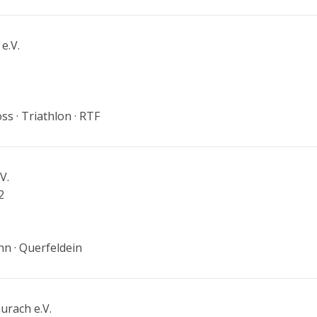
e.V.
oss · Triathlon · RTF
V.
2
hn · Querfeldein
urach e.V.