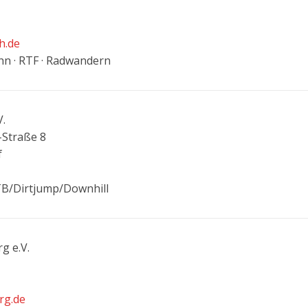
h.de
ahn · RTF · Radwandern
V.
-Straße 8
f
MTB/Dirtjump/Downhill
g e.V.
rg.de