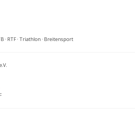
B · RTF · Triathlon · Breitensport
.V.
e
F