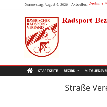
Zum
Donnerstag, August 6, 2026
Aktuelles:
Deutsche Me
Inhalt
Fünf Tages
springen
Radsport-
Großer Erfo
Platz 1 für 
Erlanger BM
Bezirk-
Mittelfranken
STARTSEITE
BEZIRK
MITGLIEDSVE
Straße Ver