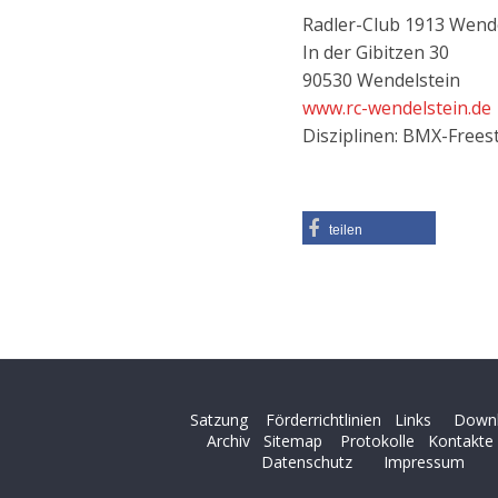
Radler-Club 1913 Wende
In der Gibitzen 30
90530 Wendelstein
www.rc-wendelstein.de
Disziplinen: BMX-Freesty
teilen
Satzung
Förderrichtlinien
Links
Down
Archiv
Sitemap
Protokolle
Kontakte
Datenschutz
Impressum