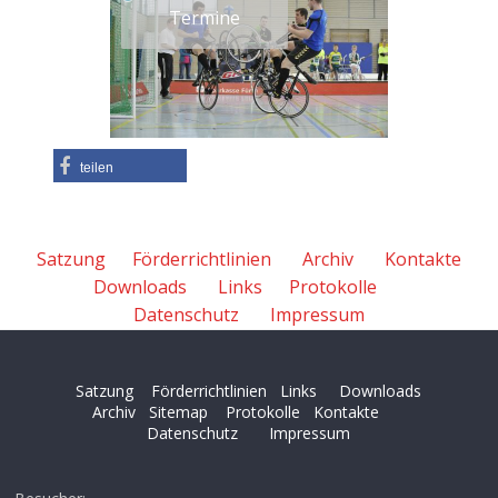
Termine
teilen
Satzung
Förderrichtlinien
Archiv
Kontakte
Downloads
Links
Protokolle
Datenschutz
Impressum
Satzung
Förderrichtlinien
Links
Downloads
Archiv
Sitemap
Protokolle
Kontakte
Datenschutz
Impressum