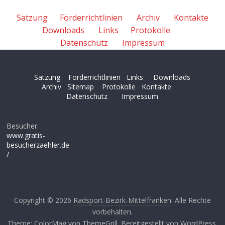
Satzung
Förderrichtlinien
Archiv
Kontakte
Downloads
Links
Protokolle
Datenschutz
Impressum
Satzung
Förderrichtlinien
Links
Downloads
Archiv
Sitemap
Protokolle
Kontakte
Datenschutz
Impressum
Besucher:
www.gratis-
besucherzaehler.de
/
Copyright © 2026
Radsport-Bezirk-Mittelfranken
. Alle Rechte
vorbehalten.
Theme:
ColorMag
von ThemeGrill. Bereitgestellt von
WordPress
.