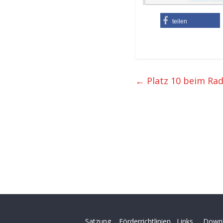
teilen
←
Platz 10 beim Rad
Satzung
Förderrichtlinien
Links
Down