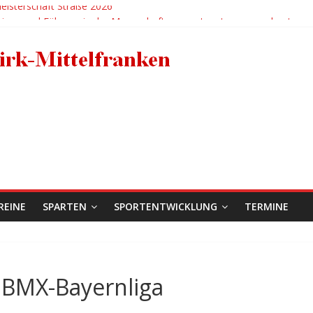
isterschaft Straße 2026
siege und Führung in der Mannschaftsgesamtwertung ausgebaut
lg für den RC 1950 Erlangen bei der Deutschen BMX-Meisterschaft in
Anja Bertleff
X-Mädels holen zweimal EM-Bronze in der Hitzeschlacht von Sarrian
REINE
SPARTEN
SPORTENTWICKLUNG
TERMINE
r BMX-Bayernliga