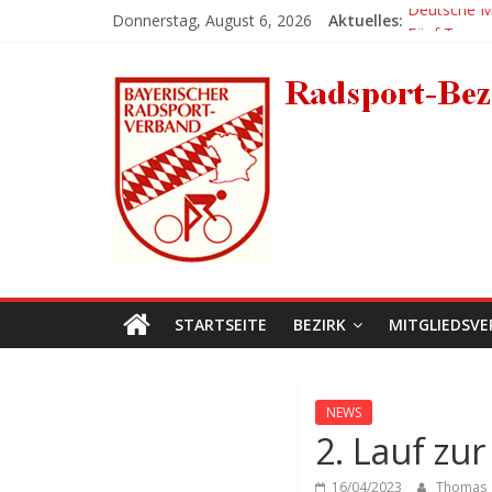
Zum
Donnerstag, August 6, 2026
Aktuelles:
Deutsche Me
Inhalt
Fünf Tages
springen
Radsport-
Großer Erfo
Platz 1 für 
Erlanger BM
Bezirk-
Mittelfranken
STARTSEITE
BEZIRK
MITGLIEDSVE
NEWS
2. Lauf zu
16/04/2023
Thomas