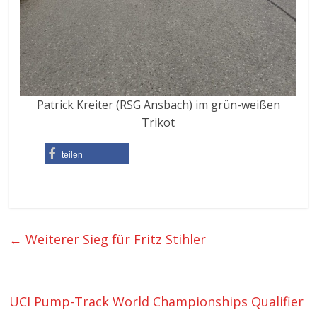
Patrick Kreiter (RSG Ansbach) im grün-weißen
Trikot
teilen
←
Weiterer Sieg für Fritz Stihler
UCI Pump-Track World Championships Qualifier