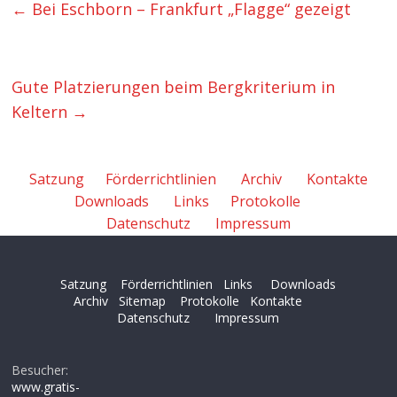
←
Bei Eschborn – Frankfurt „Flagge“ gezeigt
Gute Platzierungen beim Bergkriterium in
Keltern
→
Satzung
Förderrichtlinien
Archiv
Kontakte
Downloads
Links
Protokolle
Datenschutz
Impressum
Satzung
Förderrichtlinien
Links
Downloads
Archiv
Sitemap
Protokolle
Kontakte
Datenschutz
Impressum
Besucher:
www.gratis-