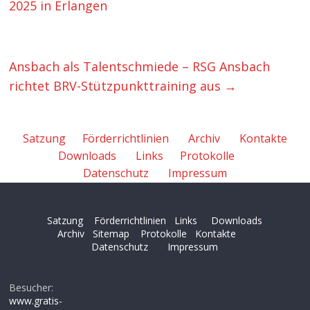
2025 in Erlangen
Ansbach als Talentschmiede – RSG Ansbach
richtet BRV-Stützpunkttraining aus
→
Satzung
Förderrichtlinien
Archiv
Kontakte
Downloads
Links
Protokolle
Datenschutz
Impressum
Satzung
Förderrichtlinien
Links
Downloads
Archiv
Sitemap
Protokolle
Kontakte
Datenschutz
Impressum
Besucher:
www.gratis-