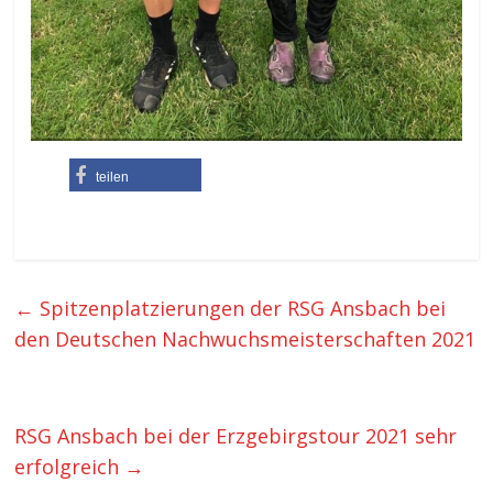
teilen
←
Spitzenplatzierungen der RSG Ansbach bei
den Deutschen Nachwuchsmeisterschaften 2021
RSG Ansbach bei der Erzgebirgstour 2021 sehr
erfolgreich
→