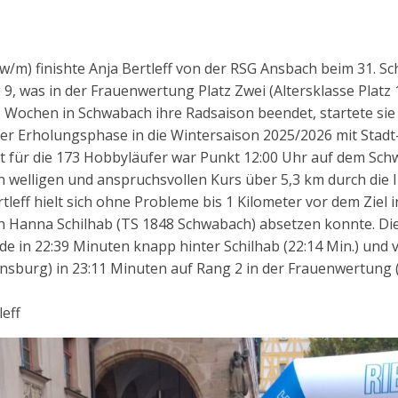
w/m) finishte Anja Bertleff von der RSG Ansbach beim 31. S
9, was in der Frauenwertung Platz Zwei (Altersklasse Platz 
 Wochen in Schwabach ihre Radsaison beendet, startete sie 
r Erholungsphase in die Wintersaison 2025/2026 mit Stadt-
rt für die 173 Hobbyläufer war Punkt 12:00 Uhr auf dem Sc
 welligen und anspruchsvollen Kurs über 5,3 km durch die I
rtleff hielt sich ohne Probleme bis 1 Kilometer vor dem Ziel
ch Hanna Schilhab (TS 1848 Schwabach) absetzen konnte. Di
nde in 22:39 Minuten knapp hinter Schilhab (22:14 Min.) un
ensburg) in 23:11 Minuten auf Rang 2 in der Frauenwertun
eff