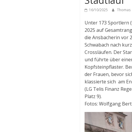
Stadtlauf
16/10/2025
Thomas
Unter 173 Sportlern (
2025 auf Gesamtrang 
die Ansbacherin vor 2
Schwabach nach kurze
Crossläufen. Der Sta
und führte über einen
Kopfsteinpflaster. Be
der Frauen, bevor si
klassierte sich am E
(LG Telis Finanz Reg
Platz 9).
Fotos: Wolfgang Bertl