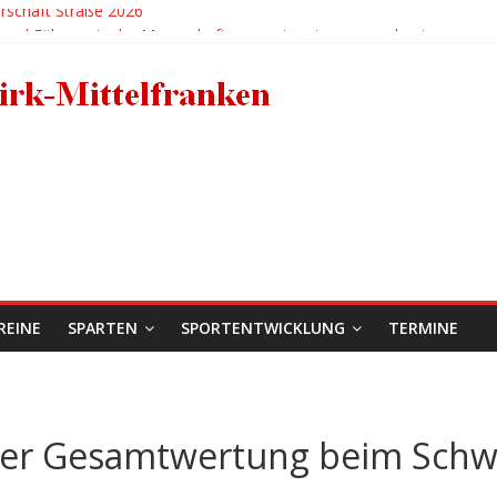
rschaft Straße 2026
 und Führung in der Mannschaftsgesamtwertung ausgebaut
r den RC 1950 Erlangen bei der Deutschen BMX-Meisterschaft in Ahna
ertleff
dels holen zweimal EM-Bronze in der Hitzeschlacht von Sarrians
REINE
SPARTEN
SPORTENTWICKLUNG
TERMINE
n der Gesamtwertung beim Sch