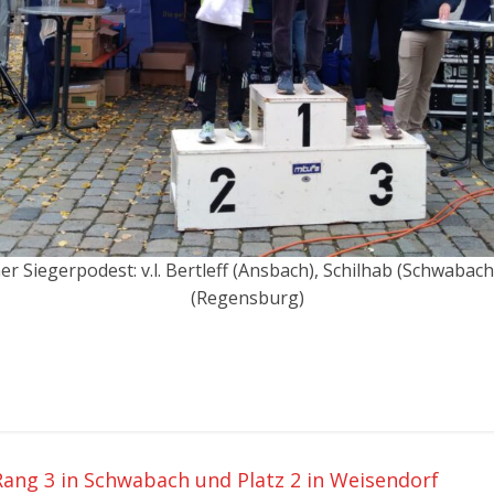
r Siegerpodest: v.l. Bertleff (Ansbach), Schilhab (Schwabac
(Regensburg)
 Rang 3 in Schwabach und Platz 2 in Weisendorf