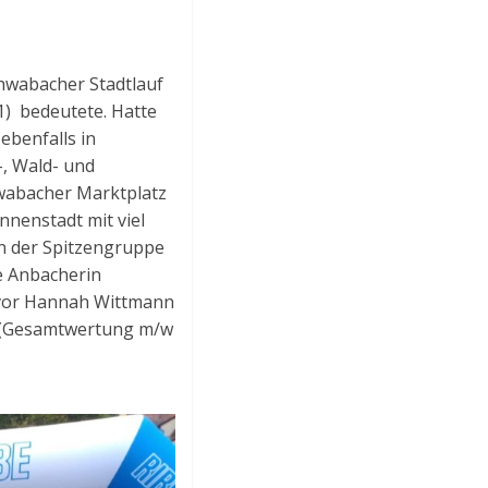
chwabacher Stadtlauf
1) bedeutete. Hatte
ebenfalls in
, Wald- und
hwabacher Marktplatz
nnenstadt mit viel
 in der Spitzengruppe
e Anbacherin
d vor Hannah Wittmann
g (Gesamtwertung m/w