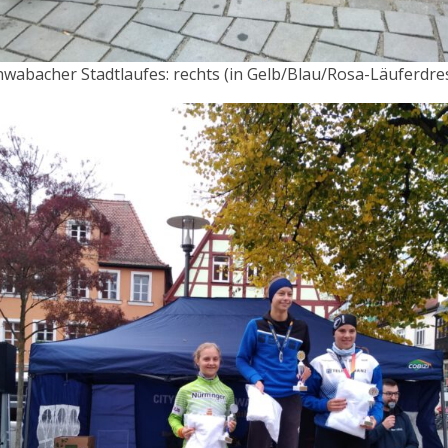
chwabacher Stadtlaufes: rechts (in Gelb/Blau/Rosa-Läuferdress