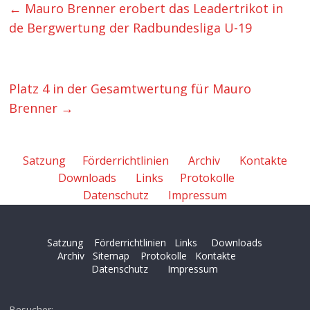
←
Mauro Brenner erobert das Leadertrikot in
de Bergwertung der Radbundesliga U-19
Platz 4 in der Gesamtwertung für Mauro
Brenner
→
Satzung
Förderrichtlinien
Archiv
Kontakte
Downloads
Links
Protokolle
Datenschutz
Impressum
Satzung
Förderrichtlinien
Links
Downloads
Archiv
Sitemap
Protokolle
Kontakte
Datenschutz
Impressum
Besucher: