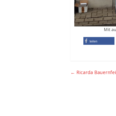
Mit a
teilen
←
Ricarda Bauernfei