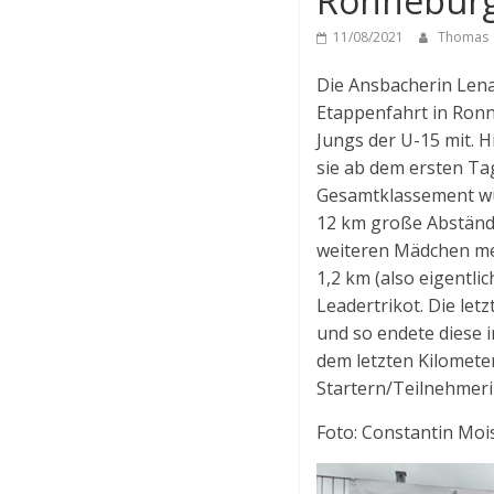
Ronnebur
11/08/2021
Thomas
Die Ansbacherin Lena
Etappenfahrt in Ron
Jungs der U-15 mit. 
sie ab dem ersten Ta
Gesamtklassement wur
12 km große Abständ
weiteren Mädchen meh
1,2 km (also eigentli
Leadertrikot. Die le
und so endete diese 
dem letzten Kilometer
Startern/Teilnehmeri
Foto: Constantin Moi