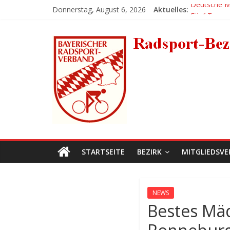
Zum
Donnerstag, August 6, 2026
Aktuelles:
Deutsche Me
Inhalt
Fünf Tages
springen
Radsport-
Großer Erfo
Platz 1 für 
Erlanger BM
Bezirk-
Mittelfranken
STARTSEITE
BEZIRK
MITGLIEDSVE
NEWS
Bestes Mäd