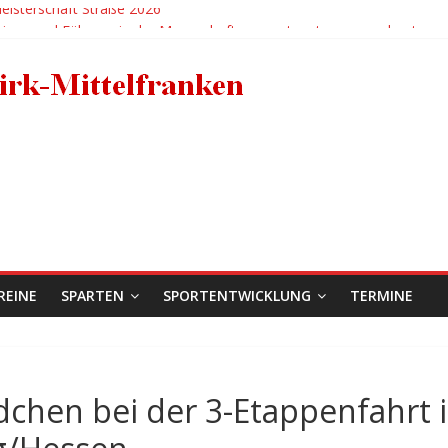
isterschaft Straße 2026
siege und Führung in der Mannschaftsgesamtwertung ausgebaut
lg für den RC 1950 Erlangen bei der Deutschen BMX-Meisterschaft in
Anja Bertleff
X-Mädels holen zweimal EM-Bronze in der Hitzeschlacht von Sarrian
REINE
SPARTEN
SPORTENTWICKLUNG
TERMINE
chen bei der 3-Etappenfahrt 