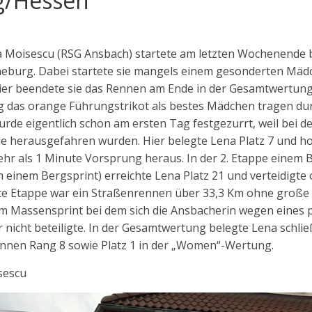
g/Hessen
 Moisescu (RSG Ansbach) startete am letzten Wochenende b
neburg. Dabei startete sie mangels einem gesonderten Mäd
Hier beendete sie das Rennen am Ende in der Gesamtwertung
g das orange Führungstrikot als bestes Mädchen tragen dur
de eigentlich schon am ersten Tag festgezurrt, weil bei 
e herausgefahren wurden. Hier belegte Lena Platz 7 und h
r als 1 Minute Vorsprung heraus. In der 2. Etappe einem 
ch einem Bergsprint) erreichte Lena Platz 21 und verteidigt
tzte Etappe war ein Straßenrennen über 33,3 Km ohne groß
im Massensprint bei dem sich die Ansbacherin wegen eines p
 nicht beteiligte. In der Gesamtwertung belegte Lena schlie
nnen Rang 8 sowie Platz 1 in der „Women“-Wertung.
sescu