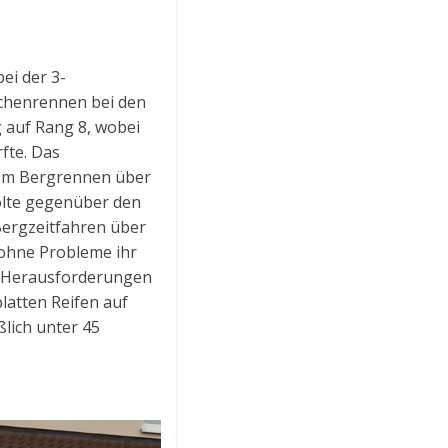
ei der 3-
chenrennen bei den
 auf Rang 8, wobei
fte. Das
dem Bergrennen über
olte gegenüber den
Bergzeitfahren über
e ohne Probleme ihr
e Herausforderungen
latten Reifen auf
ßlich unter 45