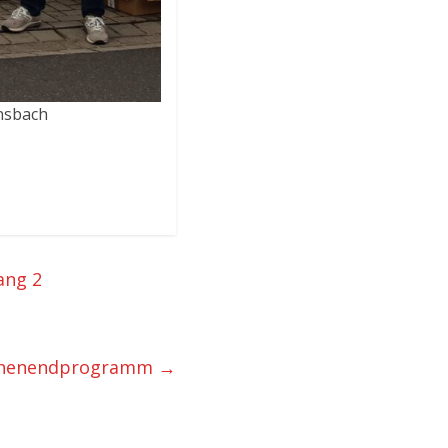
nsbach
ang 2
chenendprogramm
→