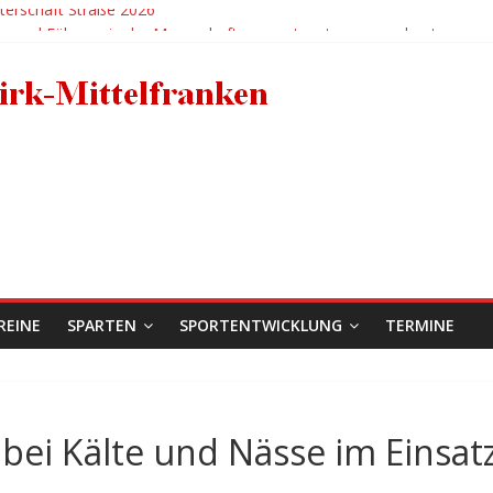
terschaft Straße 2026
ge und Führung in der Mannschaftsgesamtwertung ausgebaut
für den RC 1950 Erlangen bei der Deutschen BMX-Meisterschaft in Ah
 Bertleff
ädels holen zweimal EM-Bronze in der Hitzeschlacht von Sarrians
REINE
SPARTEN
SPORTENTWICKLUNG
TERMINE
ei Kälte und Nässe im Einsat