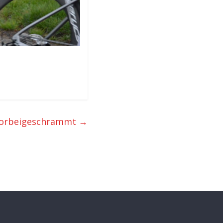
vorbeigeschrammt
→