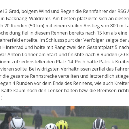
bei 3 Grad, böigem Wind und Regen die Rennfahrer der RSG
n Backnang-Waldrems. Am besten platzierte sich an diesem
ach 20 Runden (50 km) mit einem steilen Anstieg von 800 m Lä
scheidung fiel in diesem Rennen bereits nach 15 km als eine 
hrerfeld enteilte. Im Schlussspurt der Verfolger zeigte de
 Hinterrad und holte mit Rang zwei den Gesamtplatz 5 nac
ar Anton Löhner am Start und finishte nach 8 Runden (20 k
nem zufriedenstellenden Platz 14. Pech hatte Patrick Kreite
eren sollte. Bei widrigsten Verhältnissen zerfiel das Fahrerf
 die gesamte Rennstrecke verteilten und letztendlich stiegen
regen 4 Runden vor dem Ende des Rennens, wie auch Kreiter 
r Kälte kaum noch den Lenker halten bzw. die Bremsen richt
r)