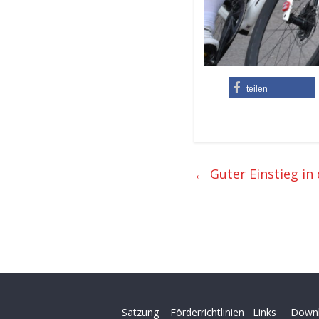
teilen
←
Guter Einstieg in
Satzung
Förderrichtlinien
Links
Down