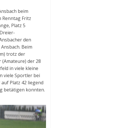
 Ansbach beim
 Renntag Fritz
nge, Platz 5
Dreier-
r Ansbacher den
h Ansbach. Beim
m) trotz der
r (Amateure) der 28
eld in viele kleine
 viele Sportler bei
auf Platz 42 liegend
ig betätigen konnten.