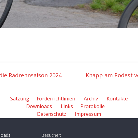
 die Radrennsaison 2024
Knapp am Podest 
Satzung
Förderrichtlinien
Archiv
Kontakte
Downloads
Links
Protokolle
Datenschutz
Impressum
loads
Besucher: